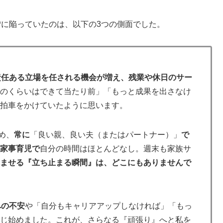
**に陥っていたのは、以下の3つの側面でした。
責任ある立場を任される機会が増え、残業や休日のサー
このくらいはできて当たり前」「もっと成果を出さなけ
ら拍車をかけていたように思います。
め、
常に
「良い親、良い夫（またはパートナー）」
で
と家事育児で
自分の時間はほとんどなし。週末も家族サ
休ませる『立ち止まる瞬間』は、どこにもありませんで
への不安
や「自分もキャリアアップしなければ」「もっ
感じ始めました。これが、さらなる『頑張り』へと私を