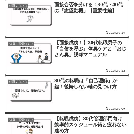
面接合否を分ける！30代・40代
転職ノウハウ
の「志望動機」【重要性編】
2025.08.16
【面接成功！】30代転職男子の
健康・習慣づくり
『自信を呼ぶ』体臭ケアと「おじ
さん臭」脱却マニュアル
2025.08.12
30代の転職は「自己理解」が
転職ノウハウ
鍵！後悔しない軸の見つけ方
2025.08.09
【転職成功】30代管理部門向け
健康・習慣づくり
効率的スケジュール術と疲れない
進め方