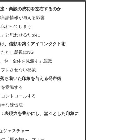
接・商談の成功を左右するのか
非言語情報が与える影響
に伝わってしまう
人」と思わせるために
け、信頼を築くアイコンタクト術
ただし凝視はNG
則」や「全体を見渡す」意識
をブレさせない秘策
落ち着いた印象を与える発声術
」を意識する
をコントロールする
簡単な練習法
：表現力を豊かにし、堂々とした印象に
なジェスチャー
時の「振る舞い」マナー